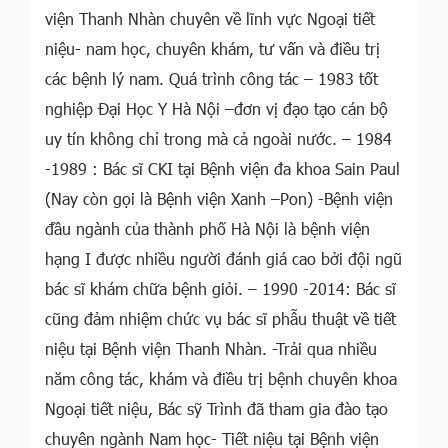
viện Thanh Nhàn chuyên về lĩnh vực Ngoại tiết
niệu- nam học, chuyên khám, tư vấn và điều trị
các bệnh lý nam. Quá trình công tác – 1983 tốt
nghiệp Đại Học Y Hà Nội –đơn vị đạo tạo cán bộ
uy tín không chỉ trong mà cả ngoài nước. – 1984
-1989 : Bác sĩ CKI tại Bệnh viện đa khoa Sain Paul
(Nay còn gọi là Bệnh viện Xanh –Pon) -Bệnh viện
đầu ngành của thành phố Hà Nội là bệnh viện
hạng I được nhiều người đánh giá cao bởi đội ngũ
bác sĩ khám chữa bệnh giỏi. – 1990 -2014: Bác sĩ
cũng đảm nhiệm chức vụ bác sĩ phẫu thuật về tiết
niệu tại Bệnh viện Thanh Nhàn. -Trải qua nhiều
năm công tác, khám và điều trị bệnh chuyên khoa
Ngoại tiết niệu, Bác sỹ Trình đã tham gia đào tạo
chuyên ngành Nam học- Tiết niệu tại Bệnh viện