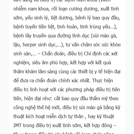
nhiễm nam khoa, rối loạn cương dương, xuất tinh
sớm, yếu sinh lý, liệt dương, bênh lý bao quy đầu,
bệnh tuyến tiền liệt, tinh hoàn, tinh trùng yếu…),
bệnh lây truyền qua đường tình dục (sùi mào gà,
lậu, herper sinh dục,…), tư vấn chăm sóc sức khỏe
sinh sản,… – Chẩn đoán, điều trị Chỉ định các xét
nghiệm, siêu âm phù hợp, kết hợp với kết quả
thăm khám lâm sàng cùng các thiết bị y tế hiện đại
để đưa ra chẩn đoán chính xác nhất. Thực hiện
điều trị linh hoạt với các phương pháp điều trị tiên
tiến, hiện đại như: cắt bao quy đầu thẩm mỹ theo
công nghệ thế hệ mới, điều trị sùi mào gà bằng kỹ
thuật kích hoạt miễn dịch tự thân , hay kỹ thuật
IMT trong điều trị xuất tinh sớm, kết hợp đông –